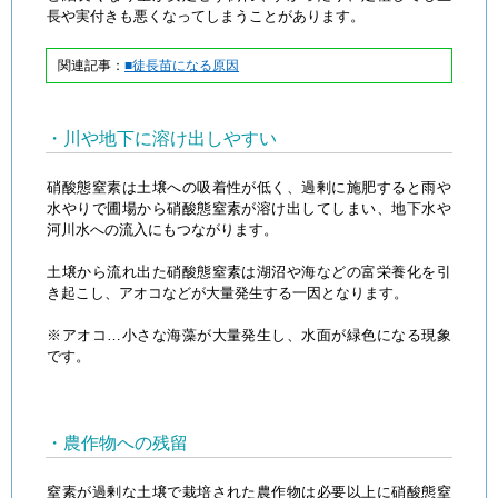
長や実付きも悪くなってしまうことがあります。
関連記事：
■徒長苗になる原因
・川や地下に溶け出しやすい
硝酸態窒素は土壌への吸着性が低く、過剰に施肥すると雨や
水やりで圃場から硝酸態窒素が溶け出してしまい、地下水や
河川水への流入にもつながります。
土壌から流れ出た硝酸態窒素は湖沼や海などの富栄養化を引
き起こし、アオコなどが大量発生する一因となります。
※アオコ…小さな海藻が大量発生し、水面が緑色になる現象
です。
・農作物への残留
窒素が過剰な土壌で栽培された農作物は必要以上に硝酸態窒